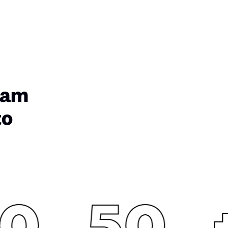
iam
to