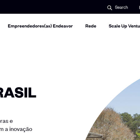
S
Search
e
a
r
c
Empreendedores(as) Endeavor
Rede
Scale Up Ventu
h
RASIL
ras e
m a inovação