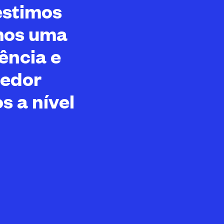
estimos
mos uma
ência e
dedor
s a nível