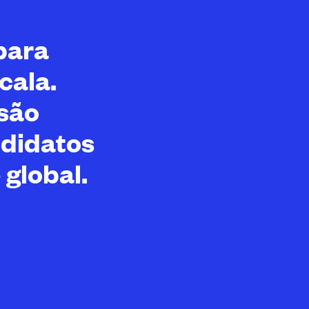
para
cala.
são
ndidatos
 global.