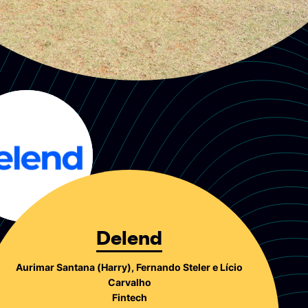
Delend
Aurimar Santana (Harry), Fernando Steler e Lício
Carvalho
Fintech