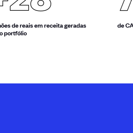
+28
hões de reais em receita geradas
de CA
o portfólio