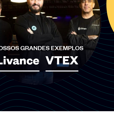
A
EBANX
é uma fintech de pagamentos cross-border
que conecta empresas globais à América Latina,
permitindo métodos locais de pagamento e facilitando
a expansão internacional.
OSSOS GRANDES EXEMPLOS
Livance
VTEX