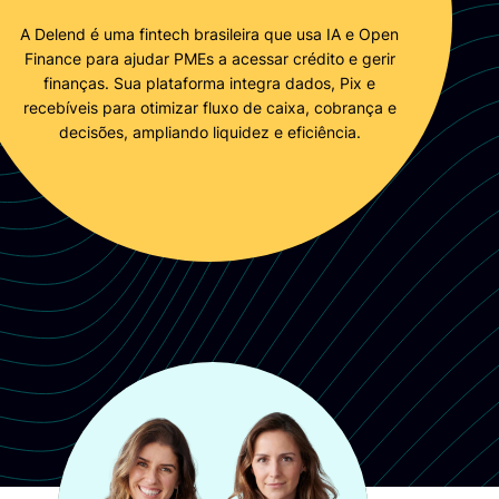
A
Delend
é uma fintech brasileira que usa IA e Open
Finance para ajudar PMEs a acessar crédito e gerir
finanças. Sua plataforma integra dados, Pix e
recebíveis para otimizar fluxo de caixa, cobrança e
decisões, ampliando liquidez e eficiência.