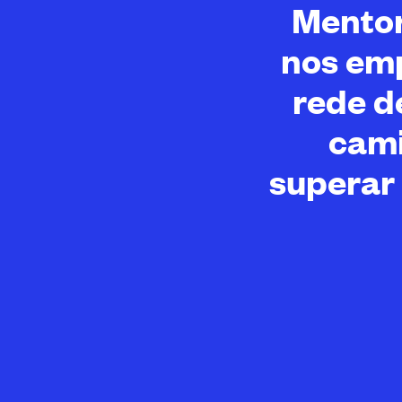
Mentor
nos em
rede d
cami
superar 