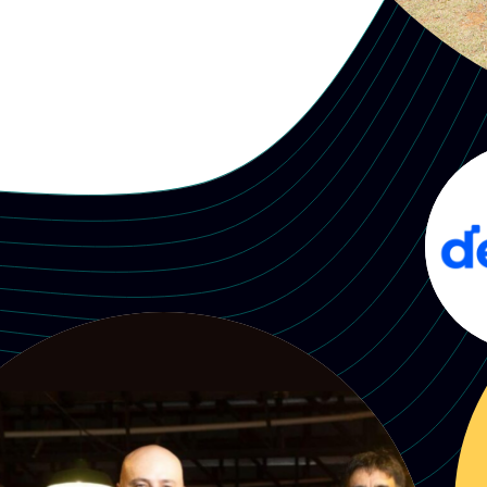
Ebanx
Alphonse Voigt, João Del Valle e Wagner Ruiz
Fintech