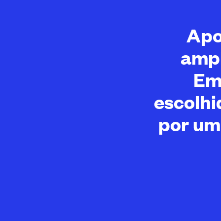
Apo
ampl
Em
escolhi
por um 