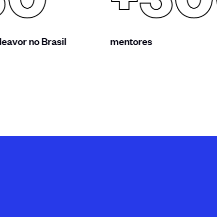
50
+3
avor no Brasil
mentores