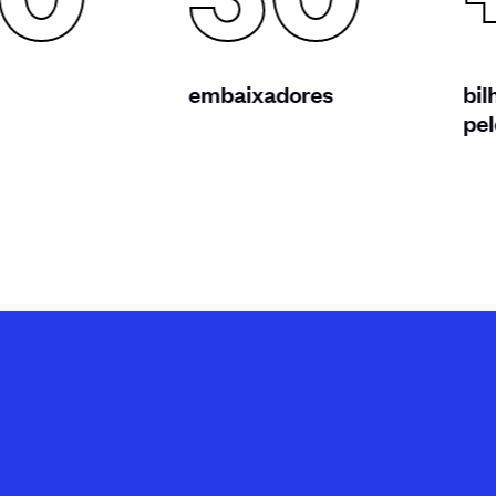
00
50
embaixadores
bil
pel