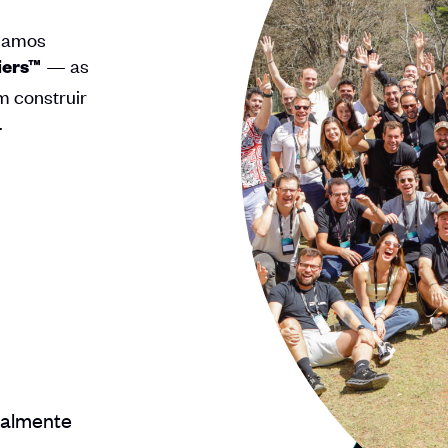
oiamos
— as
liers™
m construir
.
balmente