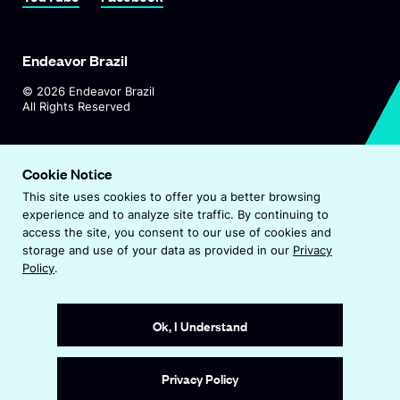
Endeavor Brazil
©
2026
Endeavor Brazil
All Rights Reserved
O
Visit Endeavor Global
p
Cookie Notice
O
Worldwide Office Locations
e
This site uses cookies to offer you a better browsing
p
n
experience and to analyze site traffic. By continuing to
e
s
Privacy Policy
access the site, you consent to our use of cookies and
n
i
storage and use of your data as provided in our
Privacy
s
n
Terms & Conditions
Policy
.
i
a
n
Accessibility Statement
n
a
e
Ok, I Understand
n
w
e
w
Site by
Wide Eye
w
i
Privacy Policy
w
n